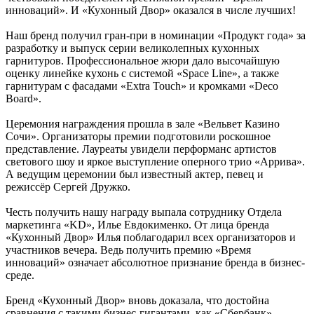
инноваций». И «Кухонный Двор» оказался в числе лучших!
Наш бренд получил гран-при в номинации «Продукт года» за
разработку и выпуск серии великолепных кухонных
гарнитуров. Профессиональное жюри дало высочайшую
оценку линейке кухонь с системой «Space Line», а также
гарнитурам с фасадами «Extra Touch» и кромками «Deco
Board».
Церемония награждения прошла в зале «Вельвет Казино
Сочи». Организаторы премии подготовили роскошное
представление. Лауреаты увидели перформанс артистов
светового шоу и яркое выступление оперного трио «Аррива».
А ведущим церемонии был известный актер, певец и
режиссёр Сергей Дружко.
Честь получить нашу награду выпала сотруднику Отдела
маркетинга «KD», Илье Евдокименко. От лица бренда
«Кухонный Двор» Илья поблагодарил всех организаторов и
участников вечера. Ведь получить премию «Время
инноваций» означает абсолютное признание бренда в бизнес-
среде.
Бренд «Кухонный Двор» вновь доказала, что достойна
сравнения с такими бизнес-гигантами, как «Сбербанк»,