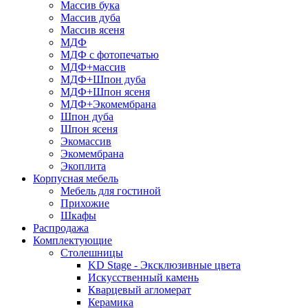
Массив бука
Массив дуба
Массив ясеня
МДФ
МДФ с фотопечатью
МДФ+массив
МДФ+Шпон дуба
МДФ+Шпон ясеня
МДФ+Экомембрана
Шпон дуба
Шпон ясеня
Экомассив
Экомембрана
Экоплита
Корпусная мебель
Мебель для гостиной
Прихожие
Шкафы
Распродажа
Комплектующие
Столешницы
KD Stage - Эксклюзивные цвета
Искусственный камень
Кварцевый агломерат
Керамика