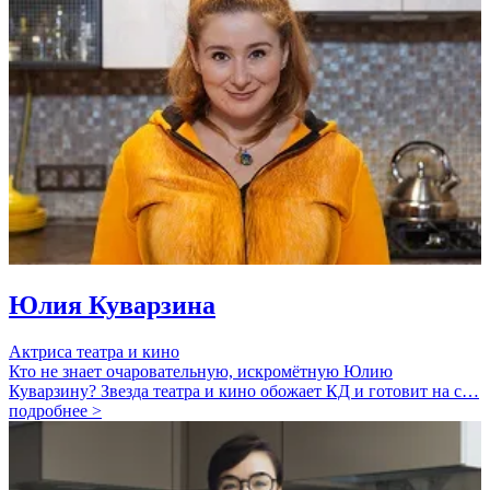
Юлия Куварзина
Актриса театра и кино
Кто не знает очаровательную, искромётную Юлию
Куварзину? Звезда театра и кино обожает КД и готовит на с…
подробнее >