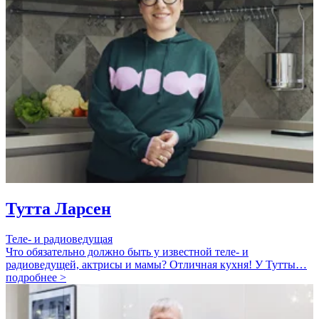
Тутта Ларсен
Теле- и радиоведущая
Что обязательно должно быть у известной теле- и
радиоведущей, актрисы и мамы? Отличная кухня! У Тутты…
подробнее >