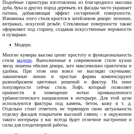
Подобные гарнитуры изготовлены из благородного массива
дуба, бука и других пород деревьев, их фасады часто украшает
патина, добавляющая эффект состаренной поверхности.
Изюминка этого стиля кроется в затейливом декоре: лепнине,
витражах, искусной резьбе. Стеклянные поверхности также
оформляют под старину, создавая искусственные неровности
и пузырьки.
Модерн.
Многие кумиры высоко ценят простоту и функциональность
стиля
модерн
. Выполненные в современном стиле кухни
звезд лишены обилия декора, зато максимально практичны и
удобны. При этом они вовсе не выглядят скучными:
лаконичные линии и простые формы компенсируют
разнообразием цветовых решений и фактур. На пике
популярности сейчас стиль Лофт, который позволяет
привнести в помещение нотки промышленного
урбанистического направления в интерьере. Для этой цели
используются фактуры под камень, бетон, кожу и т. д.
Отдельно стоит отметить не теряющую свою актуальность
отделку фасадов покрытием высокий глянец – в окружении
такого интерьера у вас всегда будет отличное настроение и
силы для плодотворной работы.